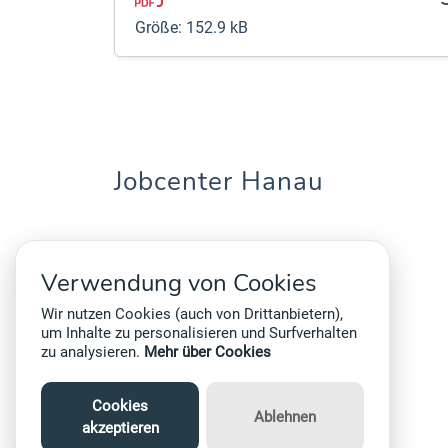
Größe: 152.9 kB
Jobcenter Hanau
Willy-Brandt-Straße 23
63450 Hanau
Verwendung von Cookies
Telefon:
06181 - 44 00 60
Wir nutzen Cookies (auch von Drittanbietern),
um Inhalte zu personalisieren und Surfverhalten
zu analysieren.
Mehr über Cookies
Cookies
Ablehnen
akzeptieren