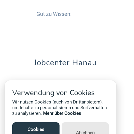
Gut zu Wissen:
Jobcenter Hanau
Willy-Brandt-Straße 23
63450 Hanau
Verwendung von Cookies
Telefon:
06181 - 44 00 60
Wir nutzen Cookies (auch von Drittanbietern),
um Inhalte zu personalisieren und Surfverhalten
zu analysieren.
Mehr über Cookies
Cookies
Ablehnen